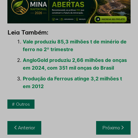
Leia Também:
Vale produziu 85,3 milhões t de minério de
ferro no 2º trimestre
AngloGold produziu 2,66 milhões de onças
em 2024, com 351 mil onças do Brasil
Produção da Ferrous atinge 3,2 milhões t
em 2012
Outros
Navegação
Anterior
Próximo
de