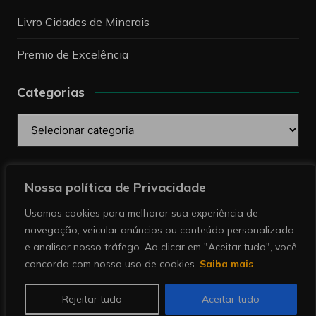
Livro Cidades de Minerais
Premio de Excelência
Categorias
Categorias
Pesquise
Nossa política de Privacidade
Usamos cookies para melhorar sua experiência de
navegação, veicular anúncios ou conteúdo personalizado
e analisar nosso tráfego. Ao clicar em "Aceitar tudo", você
concorda com nosso uso de cookies.
Saiba mais
Copyright © 2026 Revista Minérios | Notícias sobre
mineração. Todos direitos reservados.
Rejeitar tudo
Aceitar tudo