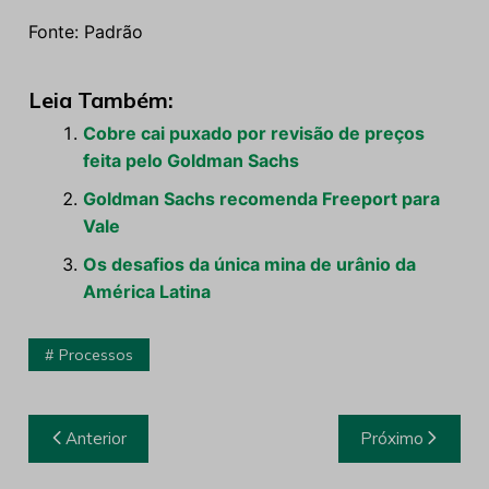
Fonte: Padrão
Leia Também:
Cobre cai puxado por revisão de preços
feita pelo Goldman Sachs
Goldman Sachs recomenda Freeport para
Vale
Os desafios da única mina de urânio da
América Latina
Processos
Navegação
Anterior
Próximo
de