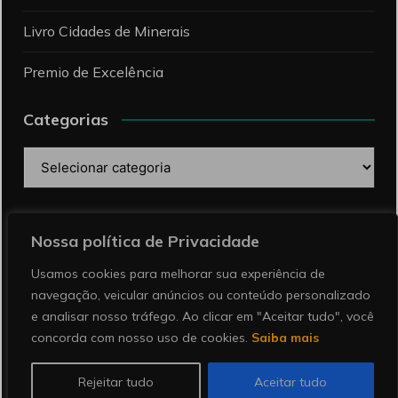
Livro Cidades de Minerais
Premio de Excelência
Categorias
Categorias
Pesquise
Nossa política de Privacidade
Usamos cookies para melhorar sua experiência de
navegação, veicular anúncios ou conteúdo personalizado
e analisar nosso tráfego. Ao clicar em "Aceitar tudo", você
concorda com nosso uso de cookies.
Saiba mais
Copyright © 2026 Revista Minérios | Notícias sobre
mineração. Todos direitos reservados.
Rejeitar tudo
Aceitar tudo