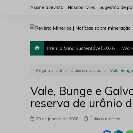
Ir
Assine a revista
Nossos livros
Sugestão de pa
para
o
conteúdo
Prêmio Mina Sustentável 2026
Work
Página inicial
Últimas notícias
Vale, Bunge
Vale, Bunge e Galv
reserva de urânio d
29 de janeiro de 2008
Últimas notícias