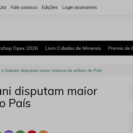
uta
Fale conosco
Edições
Login assinantes
shop Opex 2026
Livro Cidades de Minerais
Premio de 
 e Galvani disputam maior reserva de urânio do País
ani disputam maior
o País