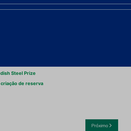
a de Itataia, apesar de ser a maior reserva de urânio
e sua viabilidade econômica está atrelada à
ica que a extração de urânio está condicionada à
o na produção de fertilizantes.
ar Santa Quitéria
ish Steel Prize
criação de reserva
Próximo