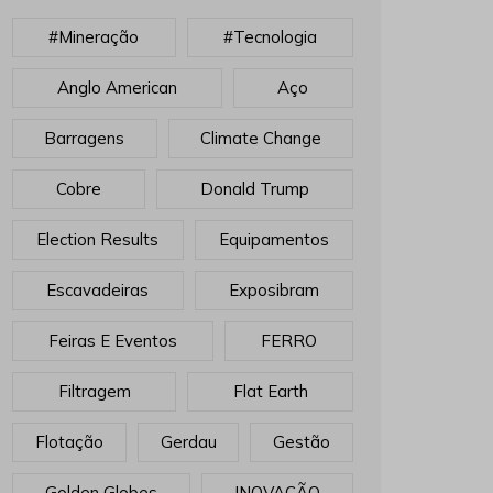
#mineração
#tecnologia
Anglo American
Aço
Barragens
Climate Change
Cobre
Donald Trump
Election Results
Equipamentos
Escavadeiras
Exposibram
Feiras E Eventos
FERRO
Filtragem
Flat Earth
Flotação
Gerdau
Gestão
Golden Globes
INOVAÇÃO