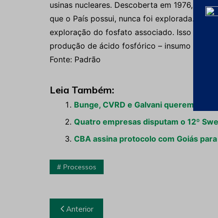
usinas nucleares. Descoberta em 1976, a jazid
que o País possui, nunca foi explorada. É qu
exploração do fosfato associado. Isso signif
produção de ácido fosfórico – insumo utilizad
Fonte: Padrão
Leia Também:
Bunge, CVRD e Galvani querem explor
Quatro empresas disputam o 12º Swed
CBA assina protocolo com Goiás para 
Processos
Navegação
Anterior