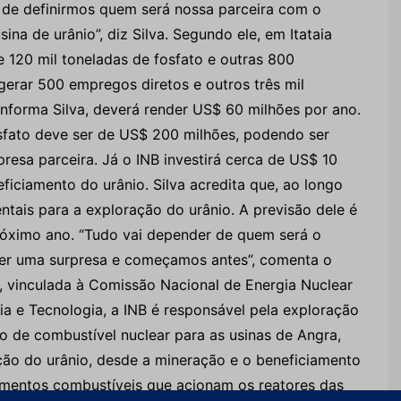
s de definirmos quem será nossa parceira com o
sina de urânio”, diz Silva. Segundo ele, em Itataia
 120 mil toneladas de fosfato e outras 800
gerar 500 empregos diretos e outros três mil
 informa Silva, deverá render US$ 60 milhões por ano.
sfato deve ser de US$ 200 milhões, podendo ser
esa parceira. Já o INB investirá cerca de US$ 10
iciamento do urânio. Silva acredita que, ao longo
ntais para a exploração do urânio. A previsão dele é
róximo ano. “Tudo vai depender de quem será o
ter uma surpresa e começamos antes”, comenta o
 vinculada à Comissão Nacional de Energia Nuclear
a e Tecnologia, a INB é responsável pela exploração
o de combustível nuclear para as usinas de Angra,
ação do urânio, desde a mineração e o beneficiamento
mentos combustíveis que acionam os reatores das