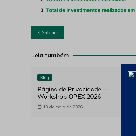
Total de investimentos realizados em
Navegação
Anterior
de
Post
Leia também
Blog
Página de Privacidade —
Workshop OPEX 2026
13 de maio de 2026