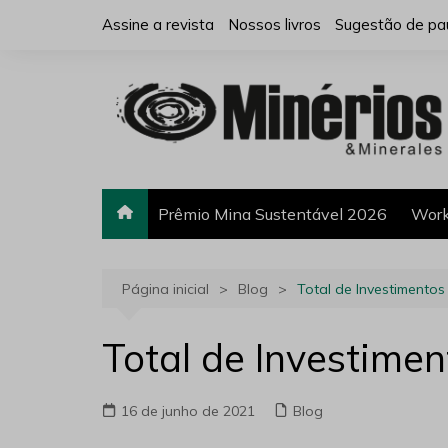
Ir
Assine a revista
Nossos livros
Sugestão de pa
para
o
conteúdo
Prêmio Mina Sustentável 2026
Work
Página inicial
Blog
Total de Investimentos
Total de Investime
16 de junho de 2021
Blog