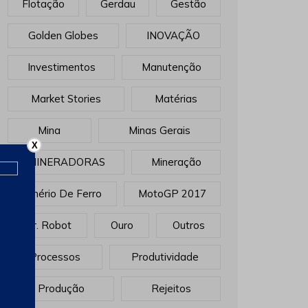
Flotação
Gerdau
Gestão
Golden Globes
INOVAÇÃO
Investimentos
Manutenção
Market Stories
Matérias
Mina
Minas Gerais
X
MINERADORAS
Mineração
Minério De Ferro
MotoGP 2017
Mr. Robot
Ouro
Outros
Processos
Produtividade
Produção
Rejeitos