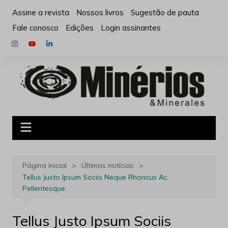
Ir
Assine a revista
Nossos livros
Sugestão de pauta
para
Fale conosco
Edições
Login assinantes
o
conteúdo
Página inicial
Últimas notícias
Tellus Justo Ipsum Sociis Neque Rhoncus Ac
Pellentesque
Tellus Justo Ipsum Sociis