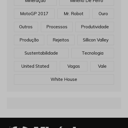
Market Stories
Matérias
Mina
Minas Gerais
MINERADORAS
Mineração
Minério De Ferro
MotoGP 2017
Mr. Robot
Ouro
Outros
Processos
Produtividade
Produção
Rejeitos
Sillicon Valley
Sustentabilidade
Tecnologia
United Stated
Vagas
Vale
White House