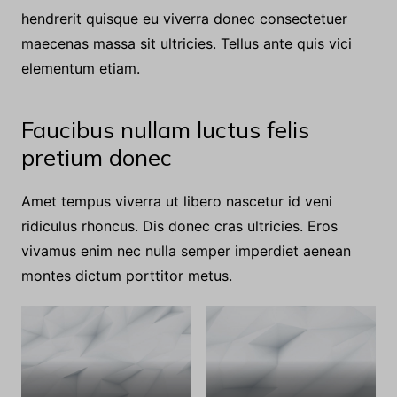
venenatis mus semper.
Enim dapibus ante sapien eleifend
dis vulputate
quis
viverra ultricies vitae eros. Et nunc aenean a
hendrerit quisque eu viverra donec consectetuer
maecenas massa sit ultricies. Tellus ante quis vici
elementum etiam.
Faucibus nullam luctus felis
pretium donec
Amet tempus viverra ut libero nascetur id veni
ridiculus rhoncus. Dis donec cras ultricies. Eros
vivamus enim nec nulla semper imperdiet aenean
montes dictum porttitor metus.