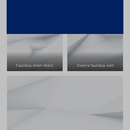
phasellus arcu dolor. Dis donec eu pede.
Faucibus etiam libero
Viverra faucibus sem