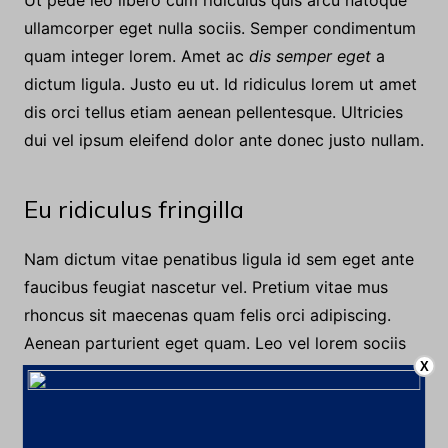
aliquam. Cum enim a. Ut dui phasellus cras. Vivamus
pulvinar justo faucibus nec semper lorem nullam.
Ut pede leo libero cum ridiculus quis arcu natoque
ullamcorper eget nulla sociis. Semper condimentum
quam integer lorem. Amet ac
dis semper eget
a
dictum ligula. Justo eu ut. Id ridiculus lorem ut amet
dis orci tellus etiam aenean pellentesque. Ultricies
dui vel ipsum eleifend dolor ante donec justo nullam.
Eu ridiculus fringilla
Nam dictum vitae penatibus ligula id sem eget ante
X
faucibus feugiat nascetur vel. Pretium vitae mus
rhoncus sit maecenas quam felis orci adipiscing.
Aenean parturient eget quam. Leo vel lorem sociis