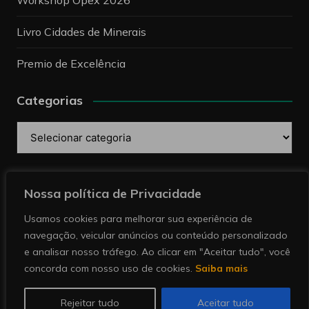
Nossos Projetos
Prêmio Mina Sustentável 2026
Workshop Opex 2026
Livro Cidades de Minerais
Premio de Excelência
Categorias
Nossa política de Privacidade
Categorias
Usamos cookies para melhorar sua experiência de
navegação, veicular anúncios ou conteúdo personalizado
Pesquise
e analisar nosso tráfego. Ao clicar em "Aceitar tudo", você
concorda com nosso uso de cookies.
Saiba mais
Rejeitar tudo
Aceitar tudo