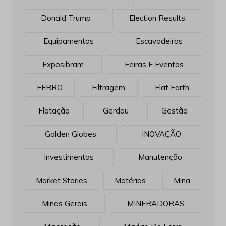
Anglo American
Aço
Barragens
Climate Change
Cobre
Donald Trump
Election Results
Equipamentos
Escavadeiras
Exposibram
Feiras E Eventos
FERRO
Filtragem
Flat Earth
Flotação
Gerdau
Gestão
Golden Globes
INOVAÇÃO
Investimentos
Manutenção