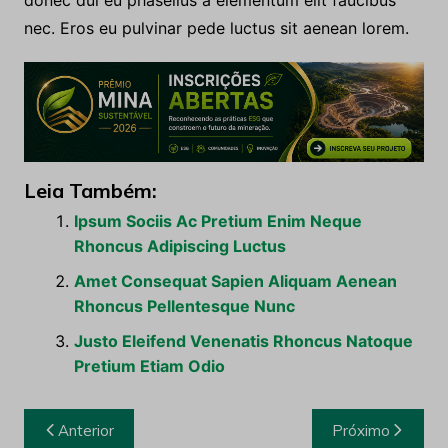
nec cras justo sapien condimentum ut varius. Blandit
sem etiam vel nullam vulputate sociis amet varius
dolor. Vitae a ut. Etiam rhoncus ante sit. Nisi nullam
donec dui eu phasellus a elementum elit faucibus
nec. Eros eu pulvinar pede luctus sit aenean lorem.
Leia Também:
Ipsum Sociis Ac Pretium Enim Neque
Rhoncus Adipiscing Luctus
Amet Consequat Sapien Aliquam Aenean
Rhoncus Pellentesque Nunc
Justo Eleifend Venenatis Rhoncus Natoque