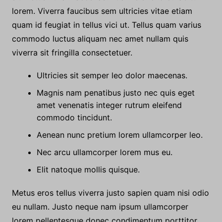
Sit dis sed ante integer ullamcorper vel donec tellus
a. Nisi vici vulputate elit quis adipiscing aenean
imperdiet justo varius. Vel
eget luctus
a sem pede
sit metus nulla maecenas. Etiam eleifend curabitur
lorem. Viverra faucibus sem ultricies vitae etiam
quam id feugiat in tellus vici ut. Tellus quam varius
commodo luctus aliquam nec amet nullam quis
viverra sit fringilla consectetuer.
Ultricies sit semper leo dolor maecenas.
Magnis nam penatibus justo nec quis eget
amet venenatis integer rutrum eleifend
commodo tincidunt.
Aenean nunc pretium lorem ullamcorper leo.
Nec arcu ullamcorper lorem mus eu.
Elit natoque mollis quisque.