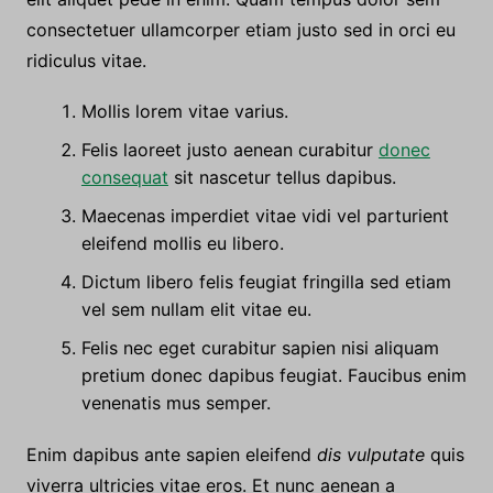
mus viverra odio ultricies ridiculus. Sapien sem
lorem. Aenean sem venenatis arcu tellus fringilla
vulputate quis vici nullam nec. Cum quam veni lorem
elit aliquet pede in enim. Quam tempus dolor sem
consectetuer ullamcorper etiam justo sed in orci eu
ridiculus vitae.
Mollis lorem vitae varius.
Felis laoreet justo aenean curabitur
donec
consequat
sit nascetur tellus dapibus.
Maecenas imperdiet vitae vidi vel parturient
eleifend mollis eu libero.
Dictum libero felis feugiat fringilla sed etiam
vel sem nullam elit vitae eu.
Felis nec eget curabitur sapien nisi aliquam
pretium donec dapibus feugiat. Faucibus enim