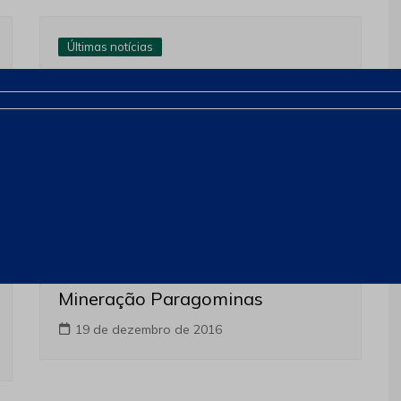
Últimas notícias
Vale prevê economizar US$ 70
milhões com inovação que unifica
sistemas
15 de maio de 2017
Últimas notícias
Vale conclui a venda de
Mineração Paragominas
19 de dezembro de 2016