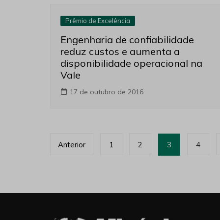
Prêmio de Excelência
Engenharia de confiabilidade
reduz custos e aumenta a
disponibilidade operacional na
Vale
17 de outubro de 2016
Paginação
Anterior
1
2
3
4
de
posts