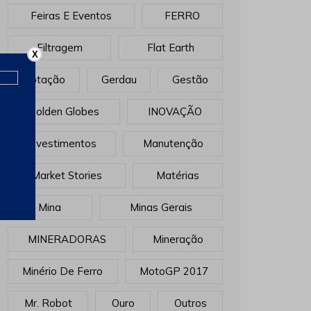
Feiras E Eventos
FERRO
Filtragem
Flat Earth
X
Flotação
Gerdau
Gestão
Golden Globes
INOVAÇÃO
Investimentos
Manutenção
Market Stories
Matérias
Mina
Minas Gerais
MINERADORAS
Mineração
Minério De Ferro
MotoGP 2017
Mr. Robot
Ouro
Outros