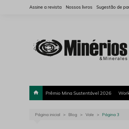
Ir
Assine a revista
Nossos livros
Sugestão de pa
para
o
conteúdo
Prêmio Mina Sustentável 2026
Work
Página inicial
Blog
Vale
Página 3