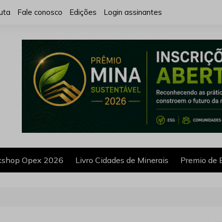
uta
Fale conosco
Edições
Login assinantes
shop Opex 2026
Livro Cidades de Minerais
Premio de 