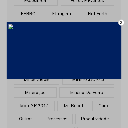
Exposibram
Feiras E Eventos
FERRO
Filtragem
Flat Earth
X
Flotação
Gerdau
Gestão
Golden Globes
INOVAÇÃO
Investimentos
Manutenção
Market Stories
Matérias
Mina
Minas Gerais
MINERADORAS
Mineração
Minério De Ferro
MotoGP 2017
Mr. Robot
Ouro
Outros
Processos
Produtividade