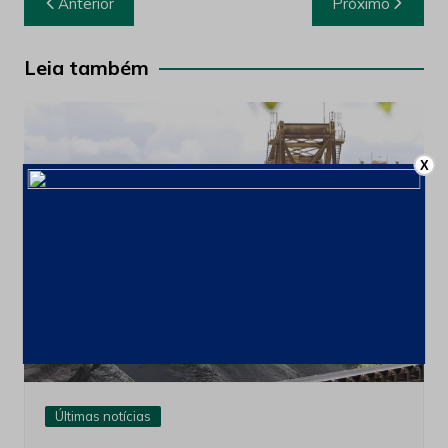
Anterior
Próximo
de
Post
Leia também
X
Últimas notícias