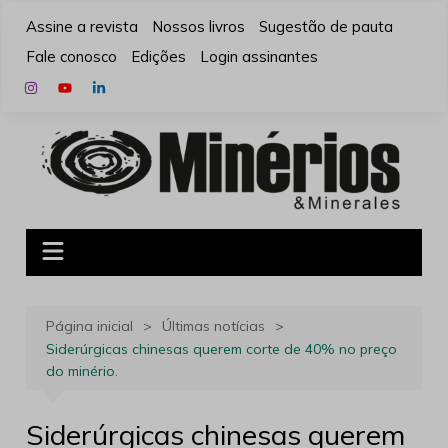
Ir
Assine a revista
Nossos livros
Sugestão de pauta
para
Fale conosco
Edições
Login assinantes
o
conteúdo
Página inicial
Últimas notícias
Siderúrgicas chinesas querem corte de 40% no preço
do minério.
Siderúrgicas chinesas querem