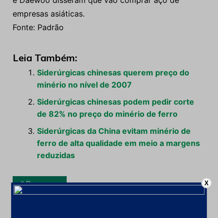
e Daewoo disseram que vão comprar aço de
empresas asiáticas.
Fonte: Padrão
Leia Também:
Siderúrgicas chinesas querem preço do
minério no nível de 2007
Siderúrgicas chinesas podem pedir corte
de 82% no preço do minério de ferro
Siderúrgicas da China evitam minério de
ferro de alta qualidade em meio a margens
reduzidas
Processos
X
Navegação