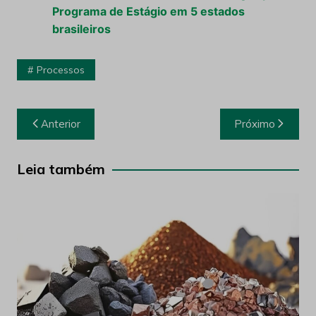
Programa de Estágio em 5 estados
brasileiros
Processos
Navegação
Anterior
Próximo
de
Post
Leia também