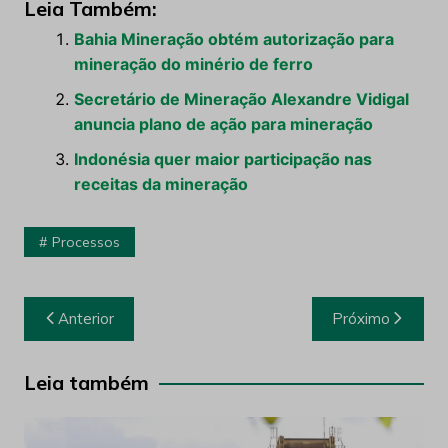
Leia Também:
Bahia Mineração obtém autorização para
mineração do minério de ferro
Secretário de Mineração Alexandre Vidigal
anuncia plano de ação para mineração
Indonésia quer maior participação nas
receitas da mineração
Processos
Navegação
Anterior
Próximo
de
Post
Leia também