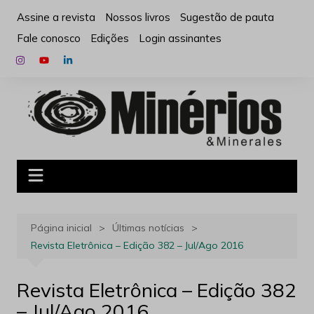
Ir
Assine a revista
Nossos livros
Sugestão de pauta
para
Fale conosco
Edições
Login assinantes
o
conteúdo
Página inicial
Últimas notícias
Revista Eletrônica – Edição 382 – Jul/Ago 2016
Revista Eletrônica – Edição 382
– Jul/Ago 2016