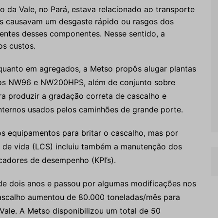
bo da
Vale
, no Pará, estava relacionado ao transporte
as causavam um desgaste rápido ou rasgos dos
uentes desses componentes. Nesse sentido, a
s custos.
uanto em agregados, a Metso propôs alugar plantas
los NW96 e NW200HPS, além de conjunto sobre
ra produzir a gradação correta de cascalho e
nternos usados pelos caminhões de grande porte.
os equipamentos para britar o cascalho, mas por
o de vida (LCS) incluiu também a manutenção dos
adores de desempenho (KPI’s).
 de dois anos e passou por algumas modificações nos
cascalho aumentou de 80.000 toneladas/mês para
ale. A Metso disponibilizou um total de 50