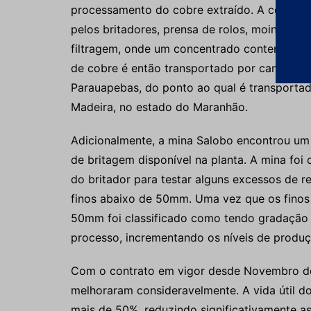
processamento do cobre extraído. A configu
pelos britadores, prensa de rolos, moinhos, ci
filtragem, onde um concentrado contendo en
de cobre é então transportado por caminhões 
Parauapebas, do ponto ao qual é transportad
Madeira, no estado do Maranhão.
Adicionalmente, a mina Salobo encontrou um 
de britagem disponível na planta. A mina foi
do britador para testar alguns excessos de r
finos abaixo de 50mm. Uma vez que os finos 
50mm foi classificado como tendo gradação s
processo, incrementando os níveis de produç
Com o contrato em vigor desde Novembro de
melhoraram consideravelmente. A vida útil 
mais de 50%, reduzindo significativamente 