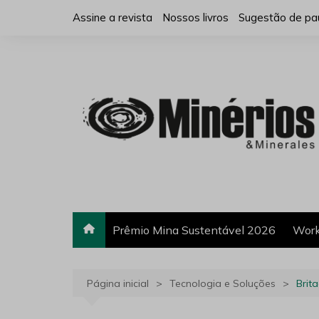
Ir
Assine a revista
Nossos livros
Sugestão de pa
para
o
conteúdo
Prêmio Mina Sustentável 2026
Work
Página inicial
Tecnologia e Soluções
Brit