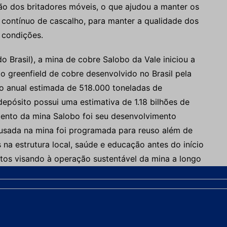
ão dos britadores móveis, o que ajudou a manter os
contínuo de cascalho, para manter a qualidade dos
 condições.
o Brasil), a mina de cobre Salobo da Vale iniciou a
o greenfield de cobre desenvolvido no Brasil pela
o anual estimada de 518.000 toneladas de
epósito possui uma estimativa de 1.18 bilhões de
ento da mina Salobo foi seu desenvolvimento
usada na mina foi programada para reuso além de
 na estrutura local, saúde e educação antes do início
itos visando à operação sustentável da mina a longo
produção nos próximos anos.
t/mês
odução da mina a céu aberto e também o