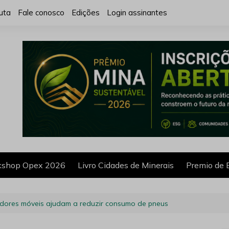
uta
Fale conosco
Edições
Login assinantes
shop Opex 2026
Livro Cidades de Minerais
Premio de 
adores móveis ajudam a reduzir consumo de pneus