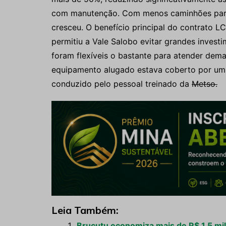
com manutenção. Com menos caminhões parad
cresceu. O benefício principal do contrato 
permitiu a Vale Salobo evitar grandes invest
foram flexíveis o bastante para atender dema
equipamento alugado estava coberto por um 
conduzido pelo pessoal treinado da
Metso.
Leia Também:
Brucutu economiza mais de R$ 1,5 mi