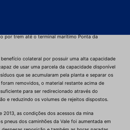
ração do processo envolve a passagem do material
clones e, finalmente, pelas áreas de flotação e
tre 36 a 40% de cobre é produzido. O concentrado
até o terminal ferroviário existente em
o por trem até o terminal marítimo Ponta da
benefício colateral por possuir uma alta capacidade
 capaz de usar uma parcela da capacidade disponível
esíduos que se acumularam pela planta e separar os
foram removidos, o material restante acima de
uficiente para ser redirecionado através do
ão e reduzindo os volumes de rejeitos dispostos.
 2013, as condições dos acessos da mina
dos pneus dos caminhões da Vale foi aumentada em
as despesas reposição e também as horas paradas