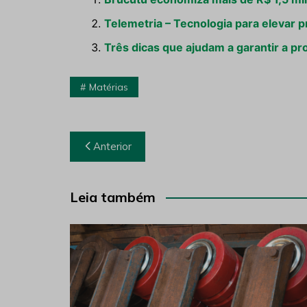
Telemetria – Tecnologia para elevar 
Três dicas que ajudam a garantir a p
Matérias
Navegação
Anterior
de
Post
Leia também