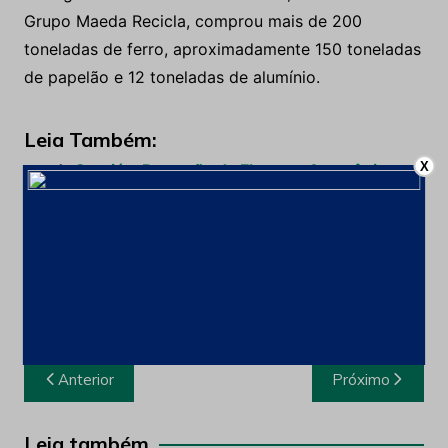
Grupo Maeda Recicla, comprou mais de 200
toneladas de ferro, aproximadamente 150 toneladas
de papelão e 12 toneladas de alumínio.
Leia Também:
X
Carajás: Proteção da Floresta Amazônica
ajuda no combate ao aquecimento global
Aplicativo de IA usado em filtro-prensa pode
diminuir custos na separação de rejeitos
Metais são sustentados por ganhos nas
bolsas; cobre ajuda estanho
Navegação
Anterior
Próximo
de
Post
Leia também