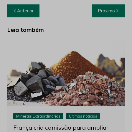
Navegação
Anterior
Próximo
de
Post
Leia também
Minerais Extraordinarios
Últimas notícias
França cria comissão para ampliar