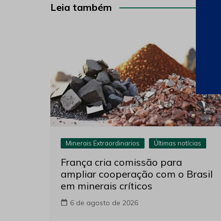
Post
Leia também
Minerais Extraordinarios
Últimas notícias
França cria comissão para
ampliar cooperação com o Brasil
em minerais críticos
6 de agosto de 2026