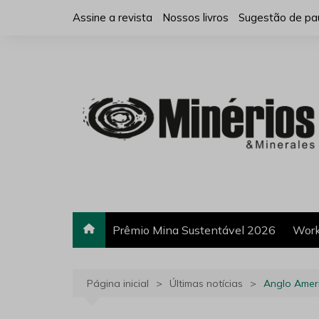
Ir
Assine a revista
Nossos livros
Sugestão de pa
para
o
conteúdo
Prêmio Mina Sustentável 2026
Work
Página inicial
Últimas notícias
Anglo Ameri