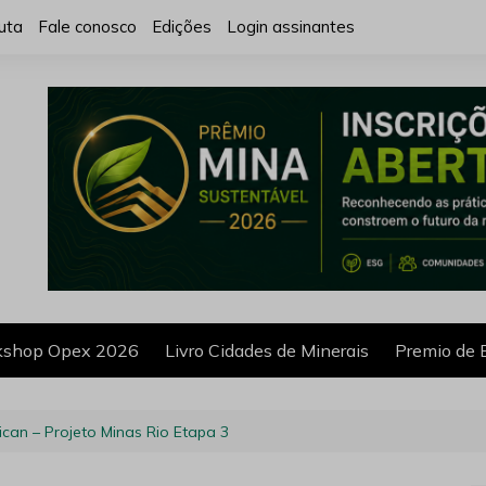
uta
Fale conosco
Edições
Login assinantes
shop Opex 2026
Livro Cidades de Minerais
Premio de 
can – Projeto Minas Rio Etapa 3