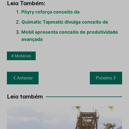
Leia Também:
Pöyry reforça conceito da
Quimatic Tapmatic divulga conceito de
Mobil apresenta conceito de produtividade
avançada
Matérias
Navegação
Anterior
Próximo
de
Post
Leia também