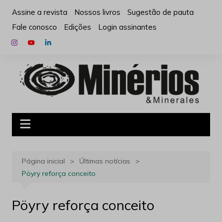
Ir
Assine a revista
Nossos livros
Sugestão de pauta
para
Fale conosco
Edições
Login assinantes
o
conteúdo
Página inicial
Últimas notícias
Pöyry reforça conceito
Pöyry reforça conceito