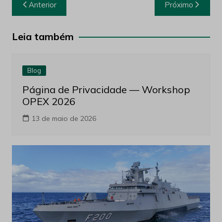
Navegação
Anterior
Próximo
de
Post
Leia também
Blog
Página de Privacidade — Workshop
OPEX 2026
13 de maio de 2026