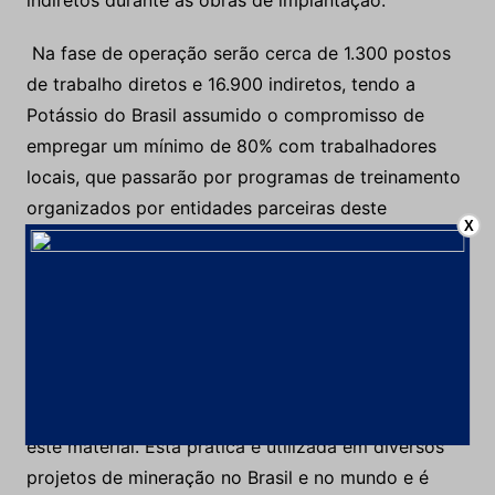
Na fase de operação serão cerca de 1.300 postos
de trabalho diretos e 16.900 indiretos, tendo a
Potássio do Brasil assumido o compromisso de
empregar um mínimo de 80% com trabalhadores
locais, que passarão por programas de treinamento
organizados por entidades parceiras deste
X
importante projeto de desenvolvimento do interior
do Amazonas. O projeto já possui um plano de
fechamento da mina, ao final das suas atividades.
O resíduo da produção, a halita, ou sal de cozinha,
será temporariamente estocado na superfície até
que haja espaço no subsolo para receber de volta
este material. Esta prática é utilizada em diversos
projetos de mineração no Brasil e no mundo e é