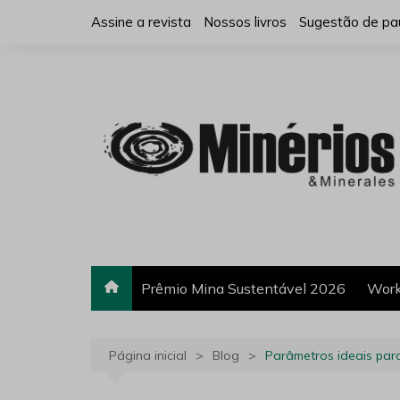
Ir
Assine a revista
Nossos livros
Sugestão de pa
para
o
conteúdo
Prêmio Mina Sustentável 2026
Work
Página inicial
Blog
Parâmetros ideais par