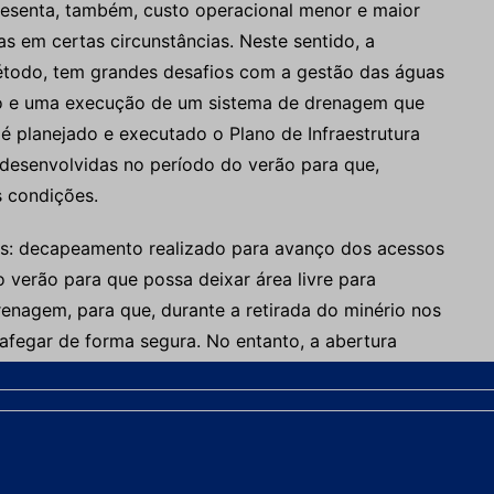
esenta, também, custo operacional menor e maior
 em certas circunstâncias. Neste sentido, a
todo, tem grandes desafios com a gestão das águas
o e uma execução de um sistema de drenagem que
e é planejado e executado o Plano de Infraestrutura
desenvolvidas no período do verão para que,
s condições.
os: decapeamento realizado para avanço dos acessos
 verão para que possa deixar área livre para
nagem, para que, durante a retirada do minério nos
fegar de forma segura. No entanto, a abertura
vado em consideração um único padrão geométrico
ra do estéril é alta, a área do rebaixo de acesso é
essos, leiras e canaletas de drenagem – durante o