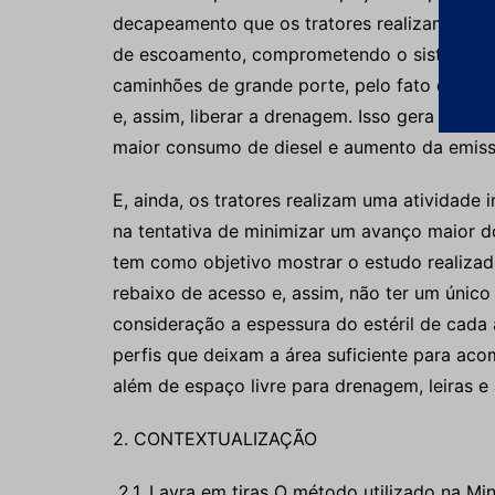
decapeamento que os tratores realizam nessa
de escoamento, comprometendo o sistema de
caminhões de grande porte, pelo fato de que 
e, assim, liberar a drenagem. Isso gera atra
maior consumo de diesel e aumento da emis
E, ainda, os tratores realizam uma atividade 
na tentativa de minimizar um avanço maior d
tem como objetivo mostrar o estudo realizad
rebaixo de acesso e, assim, não ter um únic
consideração a espessura do estéril de cada 
perfis que deixam a área suficiente para ac
além de espaço livre para drenagem, leiras e
2. CONTEXTUALIZAÇÃO
2.1. Lavra em tiras O método utilizado na Mi