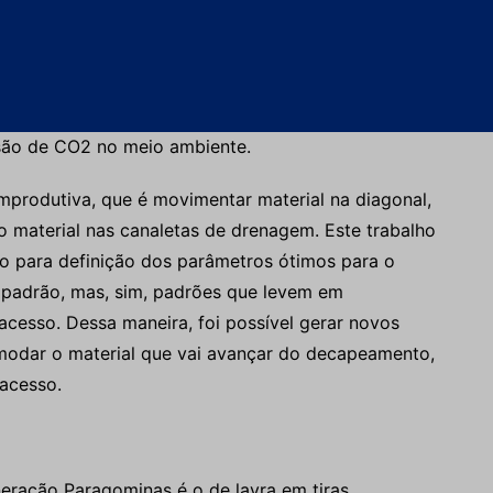
s faixas, o alto volume escavado avança nos canais
 drenagem, gerando retrabalho para escavadeiras e
eles precisam retornar para desobstruir esses locais
sos nas atividades produtivas desses equipamentos,
são de CO2 no meio ambiente.
improdutiva, que é movimentar material na diagonal,
o material nas canaletas de drenagem. Este trabalho
o para definição dos parâmetros ótimos para o
o padrão, mas, sim, padrões que levem em
acesso. Dessa maneira, foi possível gerar novos
omodar o material que vai avançar do decapeamento,
 acesso.
neração Paragominas é o de lavra em tiras,