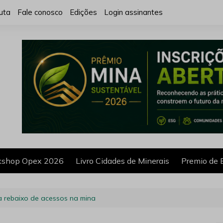
uta
Fale conosco
Edições
Login assinantes
shop Opex 2026
Livro Cidades de Minerais
Premio de 
a rebaixo de acessos na mina