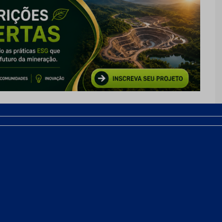
ogia de caminhão rodoviário
a um trator empurrar um caminhão atolado
 de carga