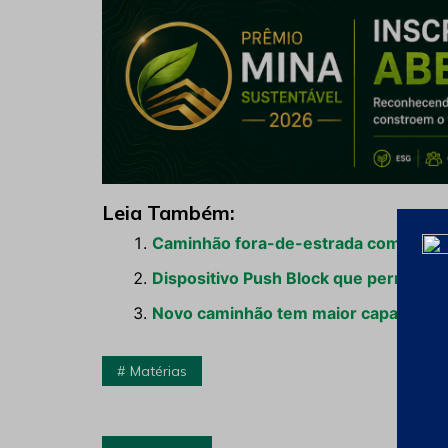
Leia Também:
Caminhão fora-de-estrada com tecnol
Dispositivo Push Block que permite 
Novo caminhão tem maior capacidade
Matérias