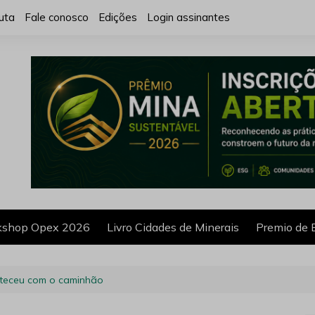
uta
Fale conosco
Edições
Login assinantes
shop Opex 2026
Livro Cidades de Minerais
Premio de 
teceu com o caminhão