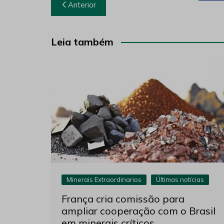
Navegação
Anterior
de
Post
Leia também
Minerais Extraordinarios
Últimas notícias
França cria comissão para
ampliar cooperação com o Brasil
em minerais críticos