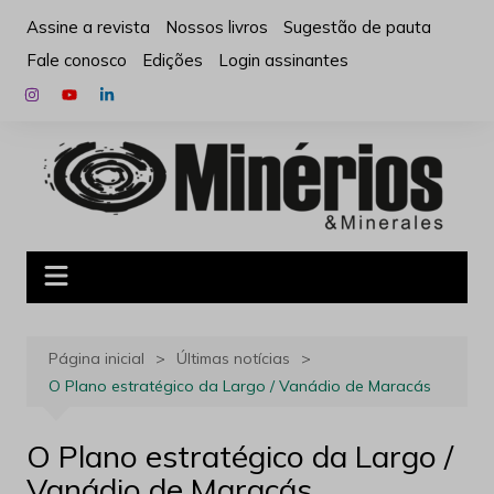
Ir
Assine a revista
Nossos livros
Sugestão de pauta
para
Fale conosco
Edições
Login assinantes
o
conteúdo
Página inicial
Últimas notícias
O Plano estratégico da Largo / Vanádio de Maracás
O Plano estratégico da Largo /
Vanádio de Maracás