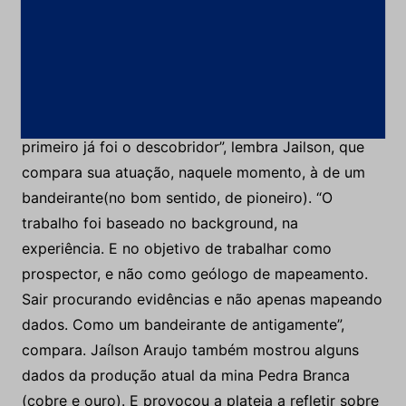
responsabilidade de decidir se a empresa ficaria ou
não com a área. Fiquei três dias no local, quando vi
várias formações na rocha que tinham potencial.
Disse: ‘Pode pagar para adquirir a área’. E me
pediram para efetuar os furos de sondagem. O
primeiro já foi o descobridor”, lembra Jailson, que
compara sua atuação, naquele momento, à de um
bandeirante(no bom sentido, de pioneiro). “O
trabalho foi baseado no background, na
experiência. E no objetivo de trabalhar como
prospector, e não como geólogo de mapeamento.
Sair procurando evidências e não apenas mapeando
dados. Como um bandeirante de antigamente”,
compara. Jaílson Araujo também mostrou alguns
dados da produção atual da mina Pedra Branca
(cobre e ouro). E provocou a plateia a refletir sobre