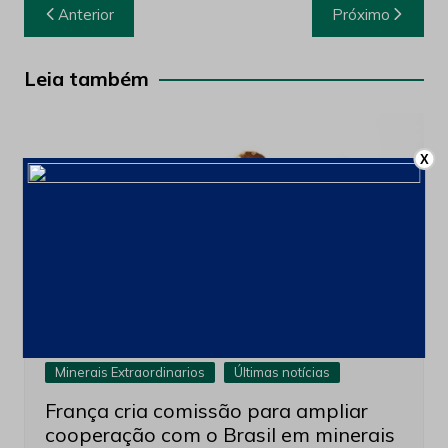
Navegação
Anterior
Próximo
de
Post
Leia também
X
Minerais Extraordinarios
Últimas notícias
França cria comissão para ampliar
cooperação com o Brasil em minerais