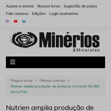
Ir
Assine a revista
Nossos livros
Sugestão de pauta
para
Fale conosco
Edições
Login assinantes
o
conteúdo
Página inicial
Últimas notícias
Nutrien amplia produção de potássio e investe R$ 600
mi no País
Nutrien amplia produção de