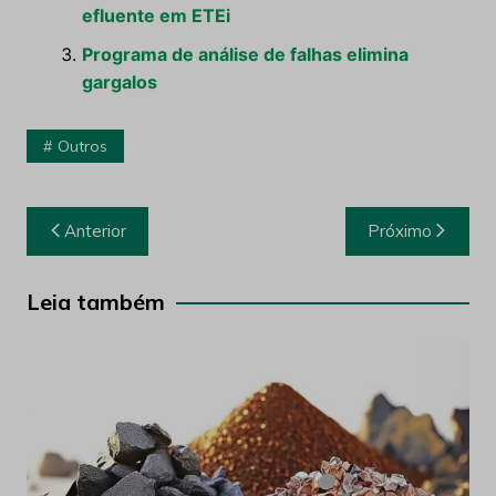
efluente em ETEi
Programa de análise de falhas elimina
gargalos
Outros
Navegação
Anterior
Próximo
de
Post
Leia também