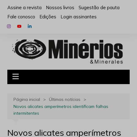
Ir
Assine a revista
Nossos livros
Sugestão de pauta
para
Fale conosco
Edições
Login assinantes
o
conteúdo
Página inicial
Últimas notícias
Novos alicates amperímetros identificam falhas
intermitentes
Novos alicates amperímetros