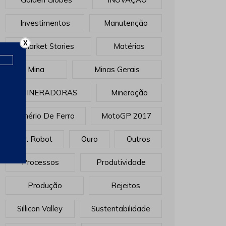
Investimentos
Manutenção
X
Market Stories
Matérias
Mina
Minas Gerais
MINERADORAS
Mineração
Minério De Ferro
MotoGP 2017
Mr. Robot
Ouro
Outros
Processos
Produtividade
Produção
Rejeitos
Sillicon Valley
Sustentabilidade