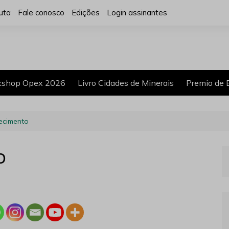
uta
Fale conosco
Edições
Login assinantes
shop Opex 2026
Livro Cidades de Minerais
Premio de 
ecimento
o