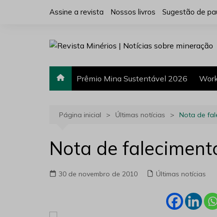
Ir
Assine a revista
Nossos livros
Sugestão de pa
para
o
conteúdo
Prêmio Mina Sustentável 2026
Work
Página inicial
Últimas notícias
Nota de fal
Nota de faleciment
30 de novembro de 2010
Últimas notícias