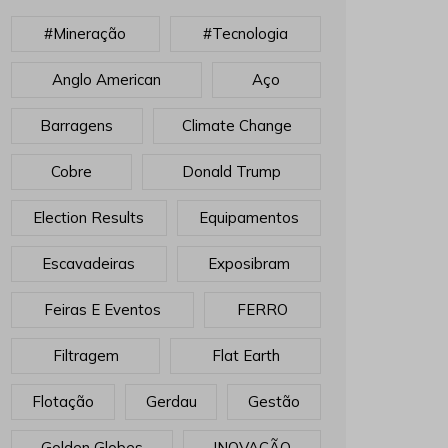
#mineração
#tecnologia
Anglo American
Aço
Barragens
Climate Change
Cobre
Donald Trump
Election Results
Equipamentos
Escavadeiras
Exposibram
Feiras E Eventos
FERRO
Filtragem
Flat Earth
Flotação
Gerdau
Gestão
Golden Globes
INOVAÇÃO