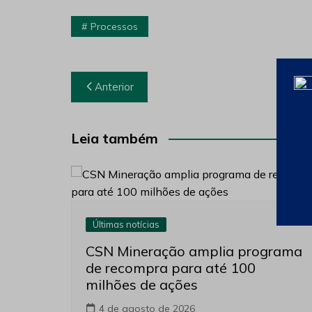
Processos
Navegação
Anterior
de
Post
Leia também
Últimas notícias
CSN Mineração amplia programa
de recompra para até 100
milhões de ações
4 de agosto de 2026