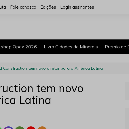
uta
Fale conosco
Edições
Login assinantes
shop Opex 2026
Livro Cidades de Minerais
Premio de 
 Construction tem novo diretor para a América Latina
ruction tem novo
ica Latina