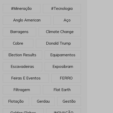
#mineração
#tecnologia
Anglo American
Aço
Barragens
Climate Change
Cobre
Donald Trump
Election Results
Equipamentos
Escavadeiras
Exposibram
Feiras E Eventos
FERRO
Filtragem
Flat Earth
Flotação
Gerdau
Gestão
Golden Globes
INOVAÇÃO