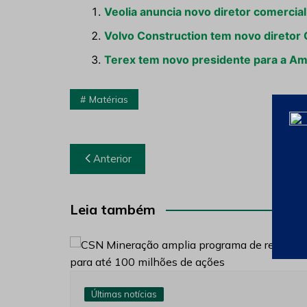
Veolia anuncia novo diretor comercial
Volvo Construction tem novo diretor
Terex tem novo presidente para a Am
Matérias
Navegação
Anterior
de
Post
Leia também
Últimas notícias