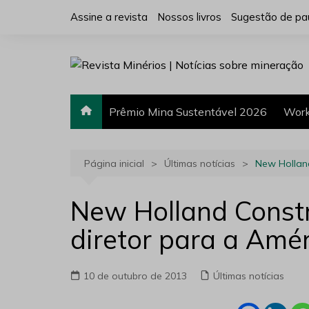
Ir
Assine a revista
Nossos livros
Sugestão de pa
para
o
conteúdo
Prêmio Mina Sustentável 2026
Work
Página inicial
Últimas notícias
New Holland
New Holland Const
diretor para a Amér
10 de outubro de 2013
Últimas notícias