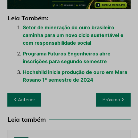
Leia Também:
Setor de mineração do ouro brasileiro
caminha para um novo ciclo sustentável e
com responsabilidade social
Programa Futuros Engenheiros abre
inscrições para segundo semestre
Hochshild inicia produção de ouro em Mara
Rosano 1º semestre de 2024
Navegação
Anterior
Próximo
de
Post
Leia também