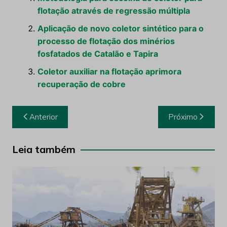
flotação através de regressão múltipla
Aplicação de novo coletor sintético para o
processo de flotação dos minérios
fosfatados de Catalão e Tapira
Coletor auxiliar na flotação aprimora
recuperação de cobre
Navegação
Anterior
Próximo
de
Post
Leia também