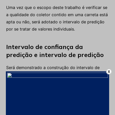
Uma vez que o escopo deste trabalho é verificar se
a qualidade do coletor contido em uma carreta está
apta ou não, será adotado o intervalo de predição
por se tratar de valores individuais.
Intervalo de confiança da
predição e intervalo de predição
Será demonstrado a construção do intervalo de
X
confiança da predição de um ponto particular e
também o intervalo de predição.
Para iniciar é necessário a definir a matriz X que são
os parâmetros de entrada da função que será
criada. Neste estudo são a dosagem de coletor e a