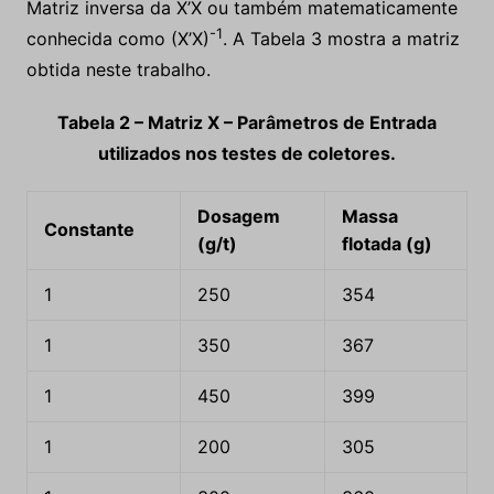
Matriz inversa da X’X ou também matematicamente
-1
conhecida como (X’X)
. A Tabela 3 mostra a matriz
obtida neste trabalho.
Tabela 2 – Matriz X – Parâmetros de Entrada
utilizados nos testes de coletores.
Dosagem
Massa
Constante
(g/t)
flotada (g)
1
250
354
1
350
367
1
450
399
1
200
305