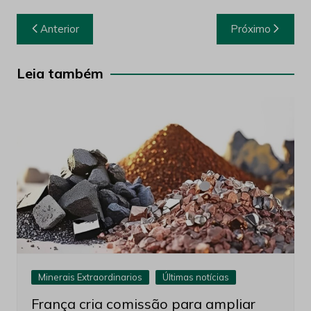
Navegação
Anterior
Próximo
de
Post
Leia também
Minerais Extraordinarios
Últimas notícias
França cria comissão para ampliar