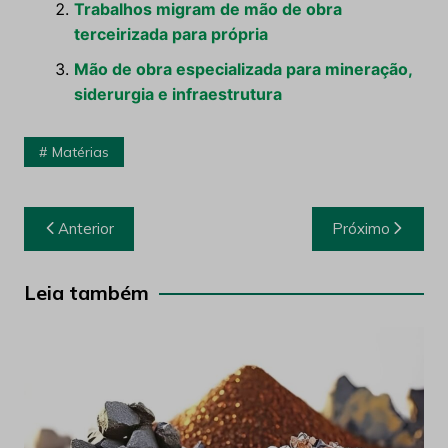
Trabalhos migram de mão de obra
terceirizada para própria
Mão de obra especializada para mineração,
siderurgia e infraestrutura
Matérias
Navegação
Anterior
Próximo
de
Post
Leia também