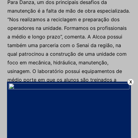
Para Danza, um dos principais desafios da
manutenção é a falta de mão de obra especializada.
“Nos realizamos a reciclagem e preparação dos
operadores na unidade. Formamos os profissionais
a médio e longo prazo”, comenta. A Alcoa possui
também uma parceria com o Senai da região, na
qual patrocinou a construção de uma unidade com
foco em mecânica, hidráulica, manutenção,
usinagem. O laboratório possui equipamentos de
médio porte em que os alunos são treinados a
X
efetuar as manutenções especificas.
Mineradoras batalham para absorver os melhores técnicos
800 funcionários no setor de manutenção