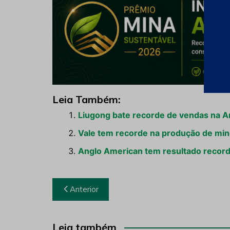
Leia Também:
Liugong bate recorde de vendas na A
Vale tem recorde na produção de miné
Anglo American tem resultado record
Navegação
Anterior
de
Post
Leia também