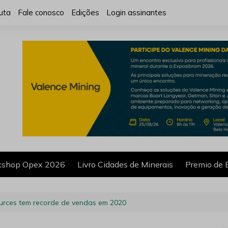
uta
Fale conosco
Edições
Login assinantes
shop Opex 2026
Livro Cidades de Minerais
Premio de 
urces tem recorde de vendas em 2020