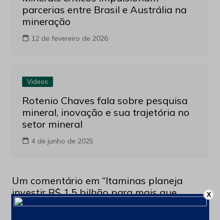
parcerias entre Brasil e Austrália na
mineração
12 de fevereiro de 2026
Videos
Rotenio Chaves fala sobre pesquisa
mineral, inovação e sua trajetória no
setor mineral
4 de junho de 2025
Um comentário em “
Itaminas planeja
investir R$ 1,5 bilhão para mais que
X
dobrar produção de minério de ferro até
2032
”