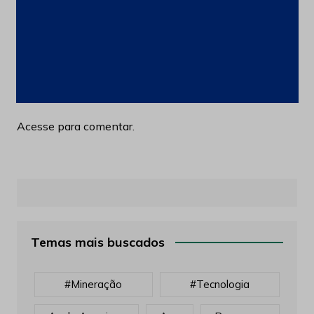
Pingback:
Atlas Lithium avança em projetos de
lítio em Minas
Acesse para comentar.
Temas mais buscados
#mineração
#tecnologia