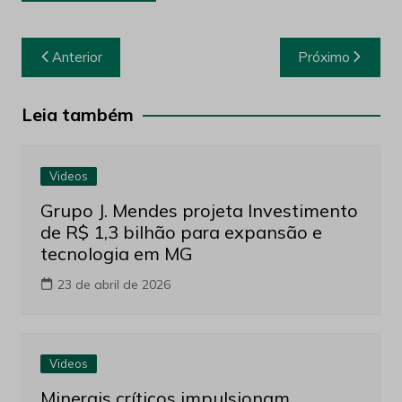
Navegação
Anterior
Próximo
de
Post
Leia também
Videos
Grupo J. Mendes projeta Investimento
de R$ 1,3 bilhão para expansão e
tecnologia em MG
23 de abril de 2026
Videos
Minerais críticos impulsionam