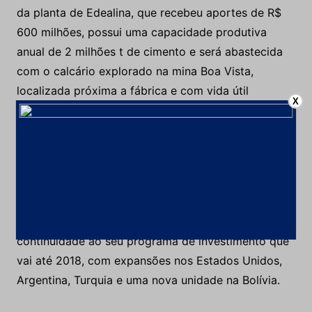
da planta de Edealina, que recebeu aportes de R$
600 milhões, possui uma capacidade produtiva
anual de 2 milhões t de cimento e será abastecida
com o calcário explorado na mina Boa Vista,
localizada próxima a fábrica e com vida útil
X
estimada em 45 anos. No depósito, a empresa
pretende extrair cerca de 12 mil t do minério por
dia, que processado com argila e corretivos dará
origem ao clínquer, principal matéria-prima para a
fabricação de cimento.
No âmbito internacional, a cimenteira dará
continuidade ao seu programa de investimento que
vai até 2018, com expansões nos Estados Unidos,
Argentina, Turquia e uma nova unidade na Bolívia.