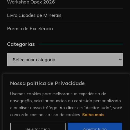
Workshop Opex 2026
Livro Cidades de Minerais
Premio de Excelência
Categorias
Categorias
Pesquise
Nossa política de Privacidade
Usamos cookies para melhorar sua experiência de
navegação, veicular anúncios ou conteúdo personalizado
e analisar nosso tráfego. Ao clicar em "Aceitar tudo", você
concorda com nosso uso de cookies.
Saiba mais
Copyright © 2026 Revista Minérios | Notícias sobre
mineração. Todos direitos reservados.
Rejeitar tudo
Aceitar tudo