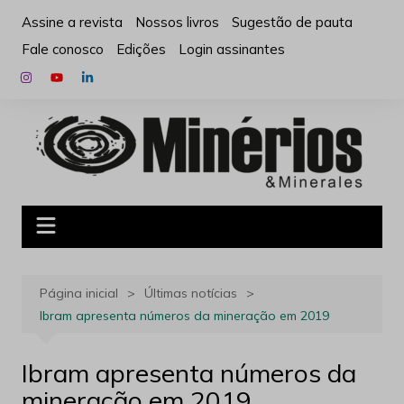
Ir
Assine a revista
Nossos livros
Sugestão de pauta
para
Fale conosco
Edições
Login assinantes
o
conteúdo
Página inicial
Últimas notícias
Ibram apresenta números da mineração em 2019
Ibram apresenta números da
mineração em 2019