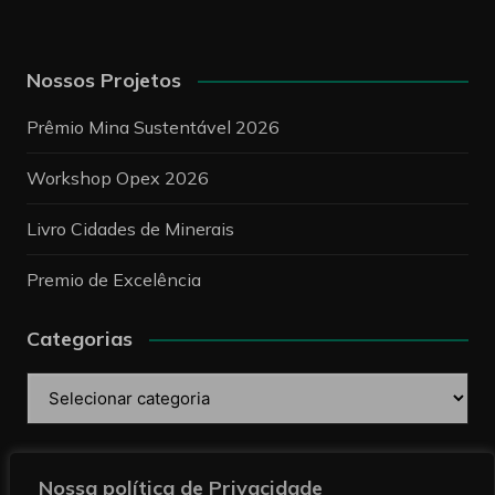
Informações de Contato
:
Telefone: +55 (11) 3895-8590
E-mail:
comercial@revistaminerios.com.br.br
Nossos Projetos
Prêmio Mina Sustentável 2026
Workshop Opex 2026
Livro Cidades de Minerais
Premio de Excelência
Categorias
Nossa política de Privacidade
Categorias