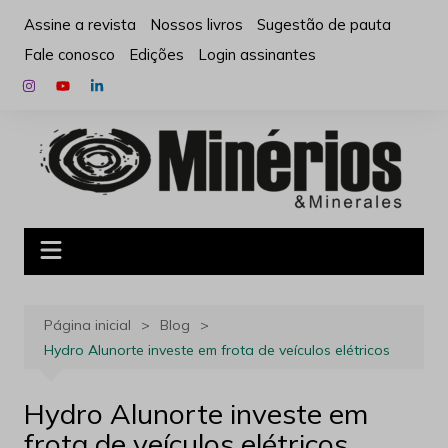
Ir
Assine a revista
Nossos livros
Sugestão de pauta
para
Fale conosco
Edições
Login assinantes
o
conteúdo
Página inicial
Blog
Hydro Alunorte investe em frota de veículos elétricos
Hydro Alunorte investe em
frota de veículos elétricos