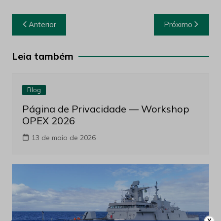
Navegação
Anterior
Próximo
de
Post
Leia também
Blog
Página de Privacidade — Workshop
OPEX 2026
13 de maio de 2026