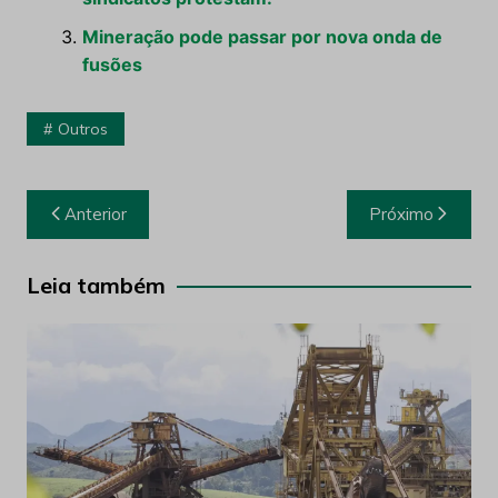
Mineração pode passar por nova onda de
fusões
Outros
Navegação
Anterior
Próximo
de
Post
Leia também