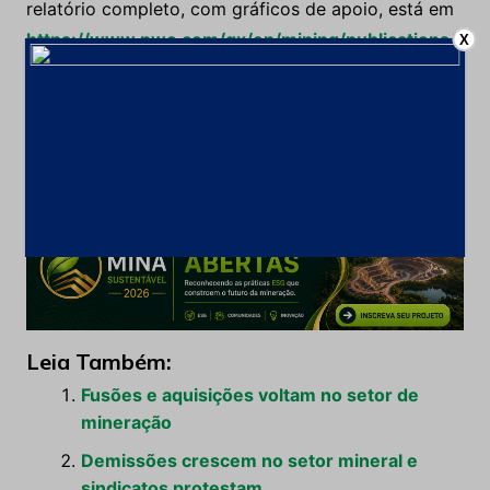
relatório completo, com gráficos de apoio, está em
https://www.pwc.com/gx/en/mining/publications/
X
on-the-road-again-global-mining-2011-deals-
review-and-2012-outlook.jhtml?
WT.mc_id=email_4-12_GMH_On-the-road-again
Fonte: Padrão
Leia Também:
Fusões e aquisições voltam no setor de
mineração
Demissões crescem no setor mineral e
sindicatos protestam.