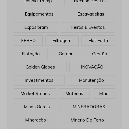
Donald Trump
Election Results
Equipamentos
Escavadeiras
Exposibram
Feiras E Eventos
FERRO
Filtragem
Flat Earth
Flotação
Gerdau
Gestão
Golden Globes
INOVAÇÃO
Investimentos
Manutenção
Market Stories
Matérias
Mina
Minas Gerais
MINERADORAS
Mineração
Minério De Ferro