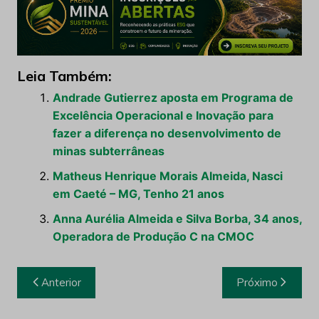
Leia Também:
Andrade Gutierrez aposta em Programa de
Excelência Operacional e Inovação para
fazer a diferença no desenvolvimento de
minas subterrâneas
Matheus Henrique Morais Almeida, Nasci
em Caeté – MG, Tenho 21 anos
Anna Aurélia Almeida e Silva Borba, 34 anos,
Operadora de Produção C na CMOC
Navegação
Anterior
Próximo
de