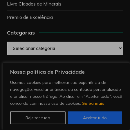
Livro Cidades de Minerais
Premio de Excelência
Categorias
Categorias
Pesquise
Nossa política de Privacidade
Usamos cookies para melhorar sua experiência de
navegação, veicular anúncios ou conteúdo personalizado
e analisar nosso tráfego. Ao clicar em "Aceitar tudo", você
concorda com nosso uso de cookies.
Saiba mais
Copyright © 2026 Revista Minérios | Notícias sobre
mineração. Todos direitos reservados.
Rejeitar tudo
Aceitar tudo