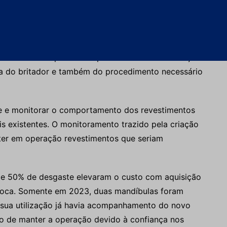
, sendo necessária a substituição não programada
aradas por falta de monitoramento do desgaste e
volvido um dispositivo capaz de realizar as medições
a do britador e também do procedimento necessário
te e monitorar o comportamento dos revestimentos
s existentes. O monitoramento trazido pela criação
nter em operação revestimentos que seriam
de 50% de desgaste elevaram o custo com aquisição
troca. Somente em 2023, duas mandíbulas foram
ua utilização já havia acompanhamento do novo
ão de manter a operação devido à confiança nos