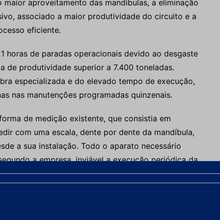
 maior aproveitamento das mandíbulas, a eliminação
vo, associado a maior produtividade do circuito e a
cesso eficiente.
21 horas de paradas operacionais devido ao desgaste
 de produtividade superior a 7.400 toneladas.
obra especializada e do elevado tempo de execução,
enas nas manutenções programadas quinzenais.
orma de medição existente, que consistia em
edir com uma escala, dente por dente da mandíbula,
sde a sua instalação. Todo o aparato necessário
 segundo a empresa, inviável a execução periódica da
cesso.
utes de transferência, rompimento de telas de
oras e obstrução de câmara de alimentação de