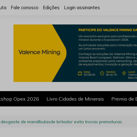
uta
Fale conosco
Edições
Login assinantes
shop Opex 2026
Livro Cidades de Minerais
Premio de 
r desgaste de mandíbulasde britador evita trocas prematuras