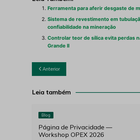
Ferramenta para aferir desgaste de m
Sistema de revestimento em tubulaçã
confiabilidade na mineração
Controlar teor de sílica evita perdas
Grande II
Navegação
Anterior
de
Post
Leia também
Blog
Página de Privacidade —
Workshop OPEX 2026