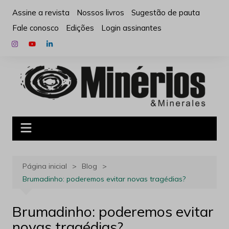
Ir
Assine a revista
Nossos livros
Sugestão de pauta
para
Fale conosco
Edições
Login assinantes
o
conteúdo
Página inicial
Blog
Brumadinho: poderemos evitar novas tragédias?
Brumadinho: poderemos evitar
novas tragédias?