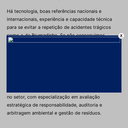
Há tecnologia, boas referências nacionais e
internacionais, experiência e capacidade técnica
para se evitar a repetição de acidentes trágicos
como o de Brumadinho. Se não conseguimos
X
corrigir o passado, pelo menos poderemos mudar o
futuro!
*Artigo de Eugenio Singer, PhD em Engenharia
Ambiental e de Recursos Hídricos pela Universidade
de Vanderbilt (EUA), é presidente da Ramboll no
Brasil. Tem 39 anos de experiência em consultoria
no setor, com especialização em avaliação
estratégica de responsabilidade, auditoria e
arbitragem ambiental e gestão de resíduos.