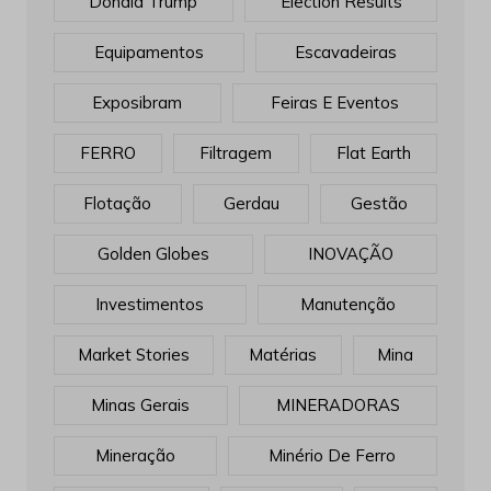
Donald Trump
Election Results
Equipamentos
Escavadeiras
Exposibram
Feiras E Eventos
FERRO
Filtragem
Flat Earth
Flotação
Gerdau
Gestão
Golden Globes
INOVAÇÃO
Investimentos
Manutenção
Market Stories
Matérias
Mina
Minas Gerais
MINERADORAS
Mineração
Minério De Ferro