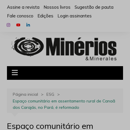
Ir
Assine a revista
Nossos livros
Sugestão de pauta
para
Fale conosco
Edições
Login assinantes
o
conteúdo
Página inicial
ESG
Espaço comunitário em assentamento rural de Canaã
dos Carajás, no Pará, é reformado
Espaço comunitário em