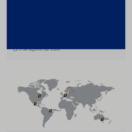
ESG
AMG Brasil leva ao Campo das
Vertentes experiência cultural que
revela como a mineração ajudou a
construir Minas Gerais
5 de agosto de 2026