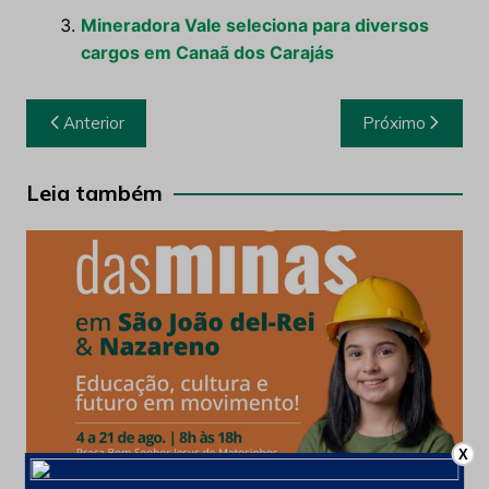
Mineradora Vale seleciona para diversos
cargos em Canaã dos Carajás
Navegação
Anterior
Próximo
de
Post
Leia também
X