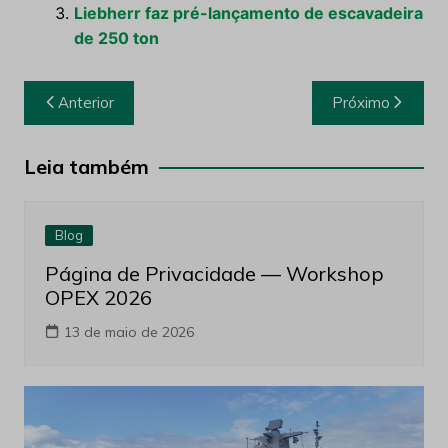
Liebherr faz pré-lançamento de escavadeira
de 250 ton
Navegação
Anterior
Próximo
de
Post
Leia também
Blog
Página de Privacidade — Workshop
OPEX 2026
13 de maio de 2026