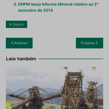
DNPM lança Informe Mineral relativo ao 2º
semestre de 2014
Outros
Navegação
Anterior
Próximo
de
Post
Leia também