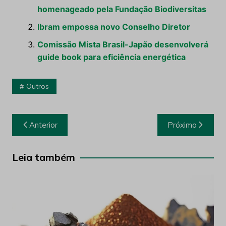
homenageado pela Fundação Biodiversitas
Ibram empossa novo Conselho Diretor
Comissão Mista Brasil-Japão desenvolverá
guide book para eficiência energética
Outros
Navegação
Anterior
Próximo
de
Post
Leia também