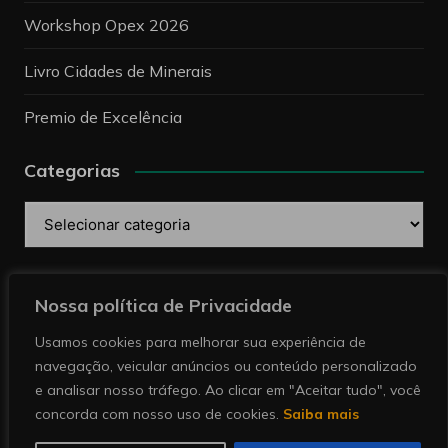
Premio de Excelência
Categorias
Categorias
Pesquise
Nossa política de Privacidade
Copyright © 2026 Revista Minérios | Notícias sobre
Usamos cookies para melhorar sua experiência de
mineração. Todos direitos reservados.
navegação, veicular anúncios ou conteúdo personalizado
e analisar nosso tráfego. Ao clicar em "Aceitar tudo", você
concorda com nosso uso de cookies.
Saiba mais