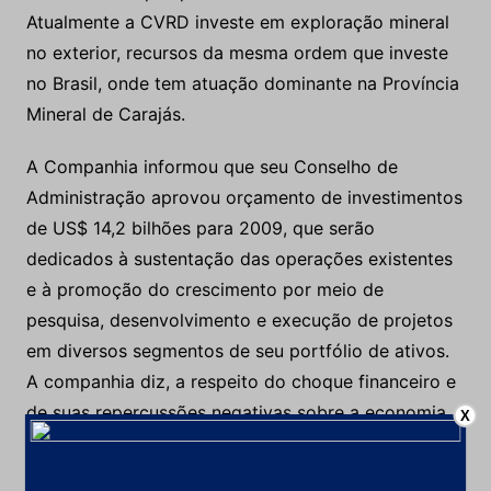
Mineral de Carajás.
A Companhia informou que seu Conselho de
Administração aprovou orçamento de investimentos
de US$ 14,2 bilhões para 2009, que serão
dedicados à sustentação das operações existentes
e à promoção do crescimento por meio de
pesquisa, desenvolvimento e execução de projetos
em diversos segmentos de seu portfólio de ativos.
A companhia diz, a respeito do choque financeiro e
de suas repercussões negativas sobre a economia
real, que continua confiante nos fundamentos de
longo prazo dos mercados de minérios e metais.
Desistências em projetos de mineração pós-crise
X
Diante do pessimismo do cenário mundial, a
mineradora Rio Tinto anunciou o adiamento de