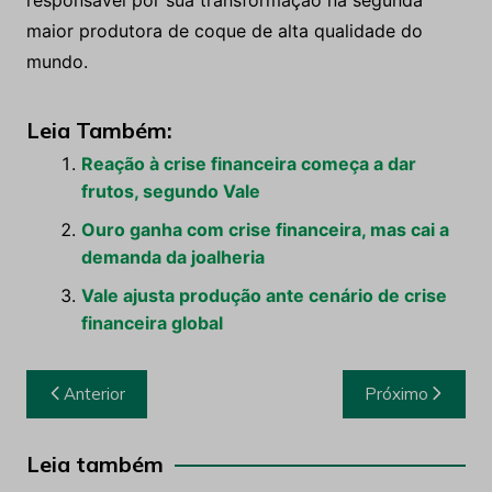
Leia Também:
Reação à crise financeira começa a dar
frutos, segundo Vale
Ouro ganha com crise financeira, mas cai a
demanda da joalheria
Vale ajusta produção ante cenário de crise
financeira global
Navegação
Anterior
Próximo
de
Post
Leia também
Blog
Página de Privacidade — Workshop