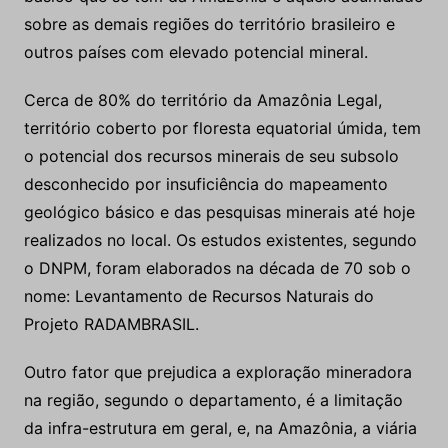
Cerca de 80% do território da Amazônia Legal,
território coberto por floresta equatorial úmida, tem
o potencial dos recursos minerais de seu subsolo
desconhecido por insuficiência do mapeamento
geológico básico e das pesquisas minerais até hoje
realizados no local. Os estudos existentes, segundo
o DNPM, foram elaborados na década de 70 sob o
nome: Levantamento de Recursos Naturais do
Projeto RADAMBRASIL.
Outro fator que prejudica a exploração mineradora
na região, segundo o departamento, é a limitação
da infra-estrutura em geral, e, na Amazônia, a viária
em particular. No entanto, para o DNPM, a demora
para a concessão de licenciamentos ambientais
federais e estaduais é o maior entrave à exploração
mineral na região hoje, sendo motivo de grande