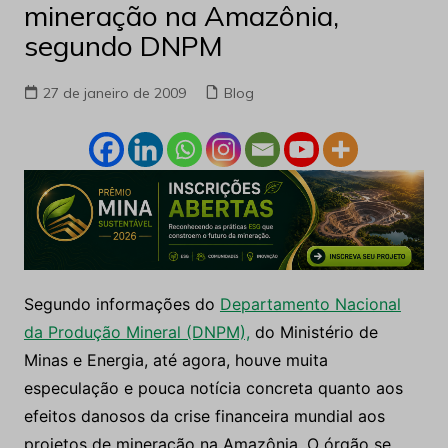
mineração na Amazônia,
segundo DNPM
27 de janeiro de 2009
Blog
Segundo informações do
Departamento Nacional
da Produção Mineral (DNPM),
do Ministério de
Minas e Energia, até agora, houve muita
especulação e pouca notícia concreta quanto aos
efeitos danosos da crise financeira mundial aos
projetos de mineração na Amazônia. O órgão se
justifica apontando fatores esquecidos da
desaceleração econômica que pendem para o
otimismo, como a depreciação cambial e a estrutura