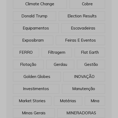
Equipamentos
Escavadeiras
Exposibram
Feiras E Eventos
FERRO
Filtragem
Flat Earth
Flotação
Gerdau
Gestão
Golden Globes
INOVAÇÃO
Investimentos
Manutenção
Market Stories
Matérias
Mina
Minas Gerais
MINERADORAS
Mineração
Minério De Ferro
MotoGP 2017
Mr. Robot
Ouro