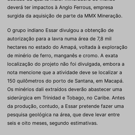
O grupo indiano Essar divulgou a obtenção de
autorização para a lavra numa área de 7,8 mil
hectares no estado do Amapá, voltada à exploração
de minério de ferro, manganês e cromo. A exata
localização do projeto não foi divulgada, embora a
nota mencione que a atividade deve se localizar a
150 quilômetros do porto de Santana, em Macapá.
Os minérios dali extraídos deverão abastecer uma
siderúrgica em Trinidad e Tobago, no Caribe. Antes
da produção, contudo, a Essar pretende fazer uma
pesquisa geológica na área, que deve levar entre
seis e oito meses, segundo estimativas.
A mineradora New Gold Inc tamb
ém anunciou a suspensão da atividade mineradora
em Amapari no estado do Amapá, por conta dos
altos custos da produção. A empresa atualmente