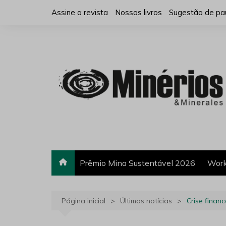
Ir
Assine a revista
Nossos livros
Sugestão de pa
para
o
conteúdo
Prêmio Mina Sustentável 2026
Work
Página inicial
Últimas notícias
Crise finan