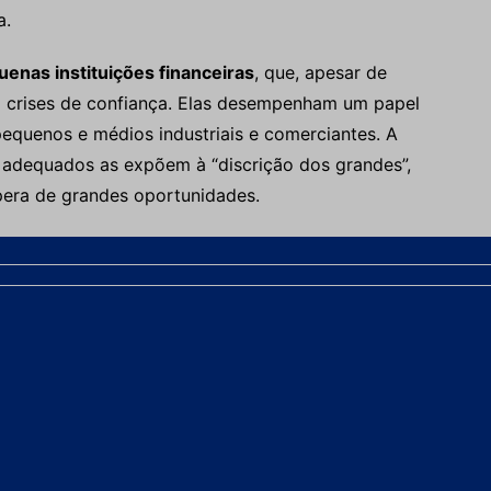
a.
enas instituições financeiras
, que, apesar de
 a crises de confiança. Elas desempenham um papel
pequenos e médios industriais e comerciantes. A
 adequados as expõem à “discrição dos grandes”,
pera de grandes oportunidades.
ara o Crescimento
ão é um destino pré-determinado, mas sim o
 Ele propõe uma ação decidida e ágil do Estado, com
ceiro e real):
Incentivar a tomada de riscos.
ograma de Aceleração do Crescimento):
Mesmo que