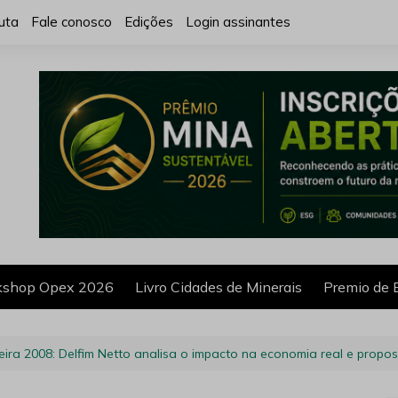
uta
Fale conosco
Edições
Login assinantes
shop Opex 2026
Livro Cidades de Minerais
Premio de 
ceira 2008: Delfim Netto analisa o impacto na economia real e propos