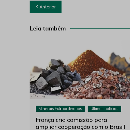
Navegação
Anterior
de
Post
Leia também
Minerais Extraordinarios
Últimas notícias
França cria comissão para
ampliar cooperação com o Brasil