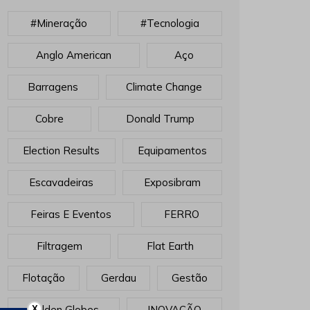
#mineração
#tecnologia
Anglo American
Aço
Barragens
Climate Change
Cobre
Donald Trump
Election Results
Equipamentos
Escavadeiras
Exposibram
Feiras E Eventos
FERRO
Filtragem
Flat Earth
Flotação
Gerdau
Gestão
Golden Globes
INOVAÇÃO
X