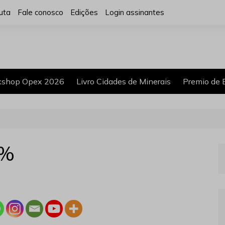
uta
Fale conosco
Edições
Login assinantes
shop Opex 2026
Livro Cidades de Minerais
Premio de 
 %