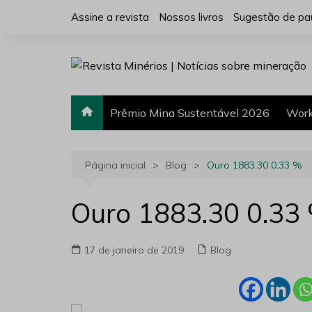
Ir
Assine a revista
Nossos livros
Sugestão de pa
para
o
conteúdo
Prêmio Mina Sustentável 2026
Work
Página inicial
Blog
Ouro 1883.30 0.33 %
Ouro 1883.30 0.33
17 de janeiro de 2019
Blog