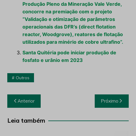
Produção Pleno da Mineração Vale Verde,
concorre na premiação com o projeto
“Validação e otimização de parâmetros
operacionais das DFR’s (direct flotation
reactor, Woodgrove), reatores de flotação
utilizados para minério de cobre ultrafino”.
Santa Quitéria pode iniciar produção de
fosfato e urânio em 2023
Outros
Navegação
Anterior
Próximo
de
Post
Leia também