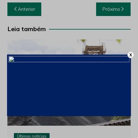
Navegação
Anterior
Próximo
de
Post
Leia também
X
Últimas notícias